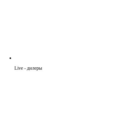
Live - дилеры