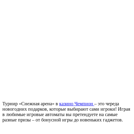
Турнир «Снежная арена» в
казино Чемпион
– это череда
новогодних подарков, которые выбирают сами игроки! Играя
в любимые игровые автоматы вы претендуете на самые
разные призы – от бонусной игры до новеньких гаджетов.