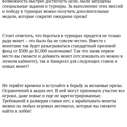
возможность быстрее достигнуть цели, были запущены
специальные задания и турниры. За выполнение этих миссий
и победу в турнирах можно получать дополнительные
медали, которые сократят ожидание призы!
Стоит отметить, что бороться в турнирах придется не только
ради монет – это было бы не совсем честно. Вместе с
монетами так будет разыгрываться стандартный призовой
фонд от $500 до $1,000 наличными! Так что заняв первое
место вы сможете и добавить монет (отслеживать их можно в
личном кабинете), так и банкролл для следующих ставок и
новых монет!
Не теряйте времени и вступайте в борьбу за желаемые призы.
Ограничений в акции нет. В ней могут принимать участие все
игроки, даже новые и еще не зарегистрированные.
Требований к размерам ставки нет, а зарабатывать монеты
можно на любых игровых автоматах, которые вы сможете
найти в лобби!