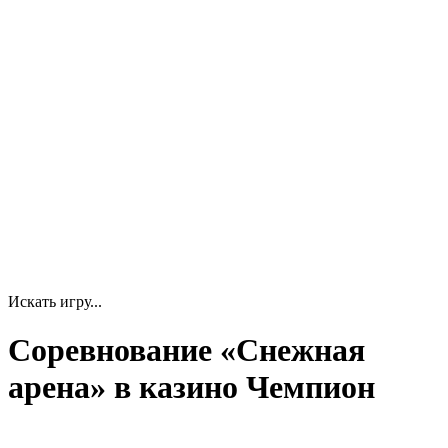
Искать игру...
Соревнование «Снежная
арена» в казино Чемпион