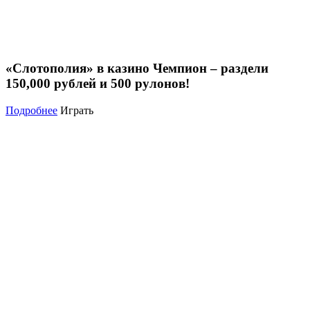
«Слотополия» в казино Чемпион – раздели
150,000 рублей и 500 рулонов!
Подробнее
Играть